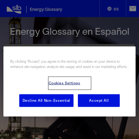
es
Energy Glossary
English
Energy Glossary en Español
Español
By clicking “Accept”, you agree to the storing of cookies on your device to
enhance site navigation, analyze site usage, and assist in our marketing efforts.
Términos que comienzan con:
Cookies Settings
#
A
B
C
D
E
F
G
H
I
J
K
L
M
N
O
P
Q
R
S
T
U
V
W
X
Y
Decline All Non-Essential
Accept All
Z