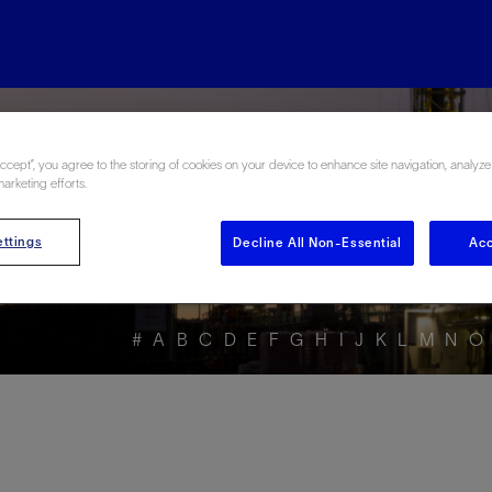
rgy Glossary en Esp
Accept”, you agree to the storing of cookies on your device to enhance site navigation, analyze
marketing efforts.
ttings
Decline All Non-Essential
Acc
#
A
B
C
D
E
F
G
H
I
J
K
L
M
N
O