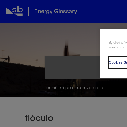
Energy Glossary
Ene
By clicking “
assist in our 
Cookies Se
Términos que comienzan con:
flóculo