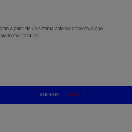
ran a partir de un sistema coloidal disperso al que
ara formar flóculos.
SLB 49.91
-1.77