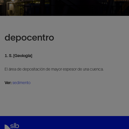
depocentro
1. S. [Geología]
El área de depositación de mayor espesor de una cuenca.
Ver:
sedimento