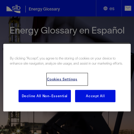
es
Energy Glossary
English
Energy Glossary en Español
Español
By clicking “Accept”, you agree to the storing of cookies on your device to
enhance site navigation, analyze site usage, and assist in our marketing efforts.
Términos que comienzan con:
Cookies Settings
#
A
B
C
D
E
F
G
H
I
J
K
L
M
N
O
P
Q
R
S
T
U
V
W
X
Y
Decline All Non-Essential
Accept All
Z