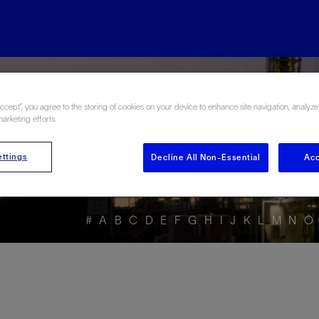
rgy Glossary en Esp
Accept”, you agree to the storing of cookies on your device to enhance site navigation, analyze
marketing efforts.
ttings
Decline All Non-Essential
Acc
#
A
B
C
D
E
F
G
H
I
J
K
L
M
N
O