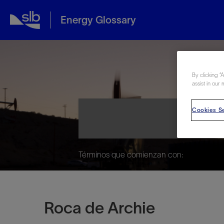
Energy Glossary
Ene
By clicking “
assist in our 
Cookies Se
Términos que comienzan con:
Roca de Archie