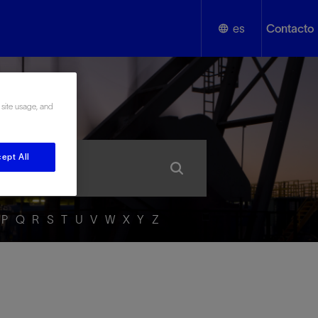
es
Contacto
English
añol
 site usage, and
Español
ept All
P
Q
R
S
T
U
V
W
X
Y
Z