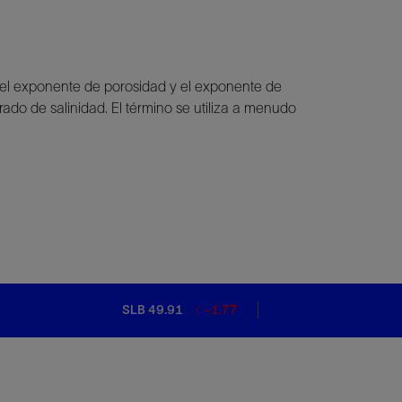
 el exponente de porosidad y el exponente de
ado de salinidad. El término se utiliza a menudo
SLB 49.91
-1.77