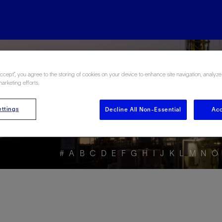
rgy Glossary en Esp
Accept”, you agree to the storing of cookies on your device to enhance site navigation, analyze
marketing efforts.
ttings
Decline All Non-Essential
Acc
#
A
B
C
D
E
F
G
H
I
J
K
L
M
N
O