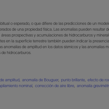
bitual o esperado, o que difiere de las predicciones de un modelo
erados de una propiedad física. Las anomalías pueden resultar de
 áreas prospectivas y acumulaciones de hidrocarburos y mineral
ntes en la superficie terrestre también pueden indicar la presen
as anomalías de amplitud en los datos sísmicos y las anomalías m
 de hidrocarburos.
de amplitud
,
anomalía de Bouguer
,
punto brillante
,
efecto de ro
apilamiento nominal
,
corrección de aire libre
,
anomalía gravimétr