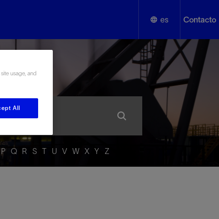
es
Contacto
English
añol
 site usage, and
Español
ept All
P
Q
R
S
T
U
V
W
X
Y
Z