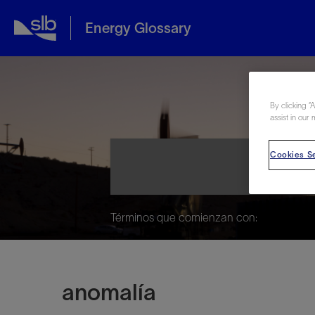
Energy Glossary
Ene
By clicking “
assist in our 
Cookies Se
Términos que comienzan con:
anomalía